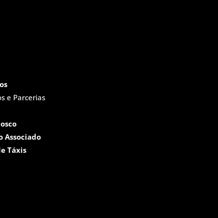
os
s e Parcerias
nosco
o Associado
e Táxis