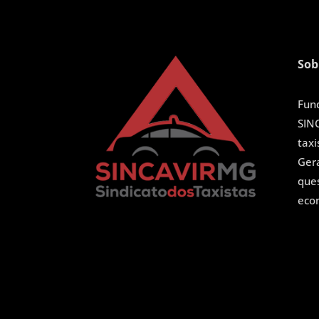
Sob
Fun
SIN
tax
Ger
ques
eco