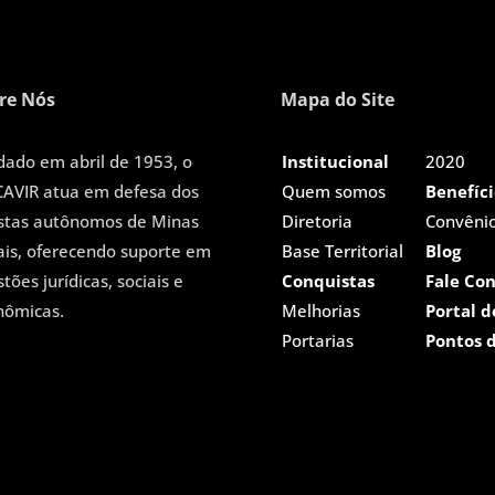
re Nós
Mapa do Site
dado em abril de 1953, o
Institucional
2020
CAVIR atua em defesa dos
Quem somos
Benefíci
istas autônomos de Minas
Diretoria
Convênio
ais, oferecendo suporte em
Base Territorial
Blog
tões jurídicas, sociais e
Conquistas
Fale Co
nômicas.
Melhorias
Portal d
Portarias
Pontos d