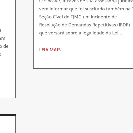
O Sincavir, através de sua assessoria jurídica
vem informar que foi suscitado também na 
Seção Cível do TJMG um Incidente de
Resolução de Demandas Repetitivas (IRDR)
e
que versará sobre a legalidade da Lei...
ram
o de
LEIA MAIS
s